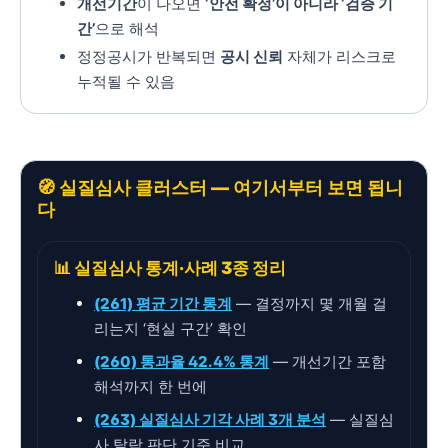
개선기간
이 나오면
‘안전 확정’이 아니라 ‘검증 기
간’
으로 해석
정정공시가 반복되면
공시 신뢰
자체가 리스크로
누적될 수 있음
🧭 실질심사 클러스터 — 여기서부터 보면 됩니
다
📊 실질심사 통계·사례 3종 정리
(261) 평균 기간 통계
— 결정까지 몇 개월 걸
리는지 ‘현실 구간’ 확인
(260) 통과율 42.4% 통계
— 개선기간 포함
해석까지 한 번에
(263) 실질심사 기각 사례 3개 분석
— 실질심
사 탈락 판단 기준 비교