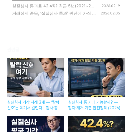
터로 본 ‘결정까지 걸린 시간’ (2026)
실질심사 통과율 42.4%? 최근 5년(2021~202
(0)
2026.02.19
5) 통계로 보는 상장유지·상장폐지 확률 + 개
거래정지 종목, ‘실질심사 통과’ 판단에 가장 중
2026.02.05
선기간 (2026)
요한 3가지 조건 (2026 기준)
(0)
(0)
관련글
실질심사 기각 사례 3개 — ‘탈락
실질심사 중 거래 가능할까? —
신호’는 여기서 갈린다 | 감사·횡
정지·재개 기준 완전정리 (2026)
령·자본잠식 (2026)