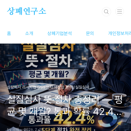
본문 바로가기
상폐연구소
홈
소개
상폐기업분석
문의
개인정보처
상장폐지 리서치랩 (거래정지·재상장 분석)/실질심사
실질심사 뜻·절차 총정리 — 평
균 몇 개월? 통과 확률 42.4%
의 진짜 의미 (2026 최신)
by 굿백
2026. 2. 25.