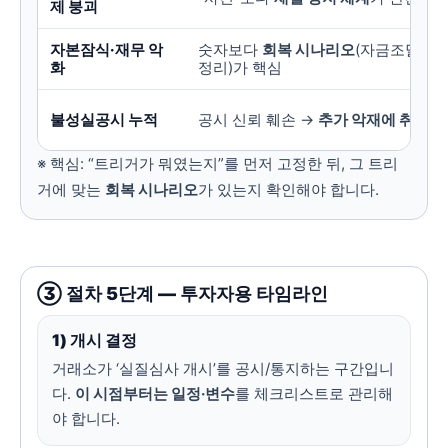
제 붕괴
자본잠식·재무 악
숫자보다
회복 시나리오
(자금조달/사
화
정리)가 핵심
불성실공시 누적
공시 신뢰 훼손 →
추가 악재에 취약
※ 핵심: “트리거가 뭐였는지”를 먼저 고정한 뒤, 그 트리
거에 맞는
회복 시나리오
가 있는지 확인해야 합니다.
③ 절차 5단계 — 투자자용 타임라인
1) 개시 결정
거래소가 ‘실질심사 개시’를 공시/통지하는 구간입니
다.
이 시점부터는 일정·변수
를 체크리스트로 관리해
야 합니다.