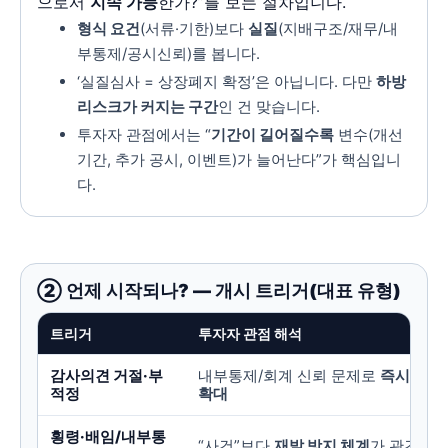
으로서
지속 가능
한가?”를 보는 절차입니다.
형식 요건
(서류·기한)보다
실질
(지배구조/재무/내
부통제/공시신뢰)를 봅니다.
‘실질심사 = 상장폐지 확정’은 아닙니다. 다만
하방
리스크가 커지는 구간
인 건 맞습니다.
투자자 관점에서는 “
기간이 길어질수록
변수(개선
기간, 추가 공시, 이벤트)가 늘어난다”가 핵심입니
다.
② 언제 시작되나? — 개시 트리거(대표 유형)
트리거
투자자 관점 해석
감사의견 거절·부
내부통제/회계 신뢰 문제로
즉시 리스
적정
확대
횡령·배임/내부통
“사건”보다
재발 방지 체계
가 관건