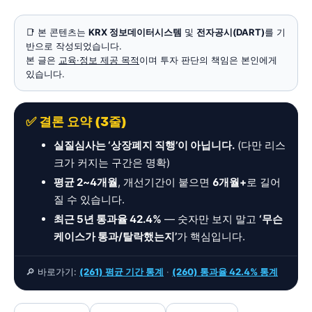
📑 본 콘텐츠는
KRX 정보데이터시스템
및
전자공시(DART)
를 기
반으로 작성되었습니다.
본 글은
교육·정보 제공 목적
이며 투자 판단의 책임은 본인에게
있습니다.
✅ 결론 요약 (3줄)
실질심사는 ‘상장폐지 직행’이 아닙니다.
(다만 리스
크가 커지는 구간은 명확)
평균 2~4개월
, 개선기간이 붙으면
6개월+
로 길어
질 수 있습니다.
최근 5년 통과율 42.4%
— 숫자만 보지 말고
‘무슨
케이스가 통과/탈락했는지’
가 핵심입니다.
🔎 바로가기:
(261) 평균 기간 통계
·
(260) 통과율 42.4% 통계