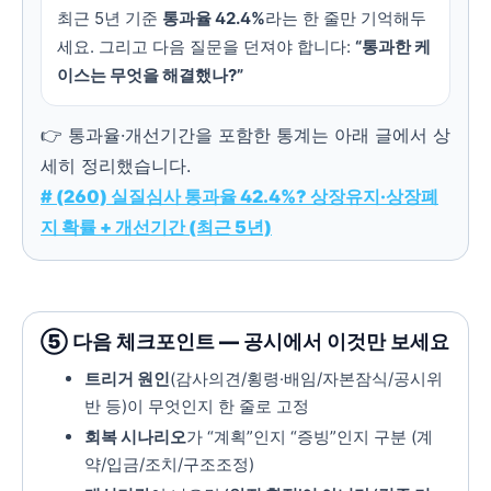
최근 5년 기준
통과율 42.4%
라는 한 줄만 기억해두
세요. 그리고 다음 질문을 던져야 합니다:
“통과한 케
이스는 무엇을 해결했나?”
👉 통과율·개선기간을 포함한 통계는 아래 글에서 상
세히 정리했습니다.
# (260) 실질심사 통과율 42.4%? 상장유지·상장폐
지 확률 + 개선기간 (최근 5년)
⑤ 다음 체크포인트 — 공시에서 이것만 보세요
트리거 원인
(감사의견/횡령·배임/자본잠식/공시위
반 등)이 무엇인지 한 줄로 고정
회복 시나리오
가 “계획”인지 “증빙”인지 구분 (계
약/입금/조치/구조조정)