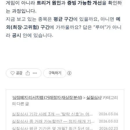
게임이 아니라
트리거 원인
과
증빙 가능한 개선
을 확인하
는 과정입니다.
지금 보고 있는 종목은
평균 구간
에 있을까요, 아니면
예
외(최장·고위험) 구간
에 가까울까요? 답은 “루머”가 아니
라
공시
안에 있습니다.
공감
구독하기
'
상장폐지 리서치랩 (거래정지·재상장 분석)
>
실질심사
' 카테고리
의 다른 글
실질심사 기각 사례 3개 — ‘탈락 신호’는 여기
2026.03.06
서 갈린다 | 감사·횡령·자본잠식 (2026)
실질심사 중 거래 가능할까? — 정지·재개 기
(0)
2026.03.02
준 완전정리 (2026)
실질심사 평균 기간은 몇 개월? 최근 5년 데이
(0)
2026.02.23