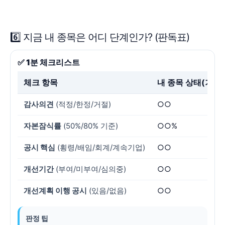
6️⃣ 지금 내 종목은 어디 단계인가? (판독표)
✅ 1분 체크리스트
체크 항목
내 종목 상태(기입)
감사의견
(적정/한정/거절)
○○
자본잠식률
(50%/80% 기준)
○○%
공시 핵심
(횡령/배임/회계/계속기업)
○○
개선기간
(부여/미부여/심의중)
○○
개선계획 이행 공시
(있음/없음)
○○
판정 팁