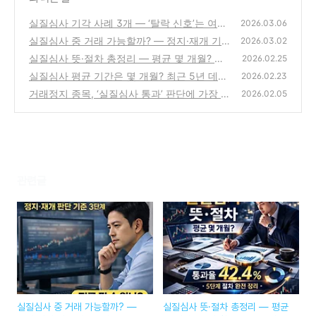
실질심사 기각 사례 3개 — ‘탈락 신호’는 여기
2026.03.06
서 갈린다 | 감사·횡령·자본잠식 (2026)
실질심사 중 거래 가능할까? — 정지·재개 기
(0)
2026.03.02
준 완전정리 (2026)
실질심사 뜻·절차 총정리 — 평균 몇 개월? 통
(0)
2026.02.25
과 확률 42.4%의 진짜 의미 (2026 최신)
실질심사 평균 기간은 몇 개월? 최근 5년 데이
(0)
2026.02.23
터로 본 ‘결정까지 걸린 시간’ (2026)
거래정지 종목, ‘실질심사 통과’ 판단에 가장 중
(0)
2026.02.05
요한 3가지 조건 (2026 기준)
(0)
관련글
실질심사 중 거래 가능할까? —
실질심사 뜻·절차 총정리 — 평균