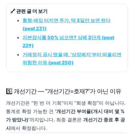
🔗 관련 글 더 보기
횡령·배임 터지면 주가, 딱 3일만 보면 된다
(post 231)
자본잠식률 50% 넘으면? 상폐 3단계 (post
229)
거래정지 공시 떴을 때, ‘상장폐지’부터 떠올리면
위험한 이유 (post 250)
5️⃣ 개선기간 — “개선기간=호재?”가 아닌 이유
개선기간은 “한 번 더 기회”이지 “회생 확정”이 아닙니다.
통계로 확정 가능한 건
‘개선기간 부여율(개시 대비 몇 %
가 받았나)’
까지입니다. 최종 결론은
개선기간 종료 후 공
시
에서 확정됩니다.