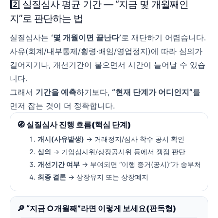
2️⃣ 실질심사 평균 기간 — “지금 몇 개월째인
지”로 판단하는 법
실질심사는
‘몇 개월이면 끝난다’
로 재단하기 어렵습니다.
사유(회계/내부통제/횡령·배임/영업정지)에 따라 심의가
길어지거나, 개선기간이 붙으면서 시간이 늘어날 수 있습
니다.
그래서
기간을 예측
하기보다,
“현재 단계가 어디인지”
를
먼저 잡는 것이 더 정확합니다.
🧭 실질심사 진행 흐름(핵심 단계)
개시(사유발생)
→ 거래정지/심사 착수 공시 확인
심의
→ 기업심사위/상장공시위 등에서 쟁점 판단
개선기간 여부
→ 부여되면 “이행 증거(공시)”가 승부처
최종 결론
→ 상장유지 또는 상장폐지
🔎 “지금 ○개월째”라면 이렇게 보세요(판독형)