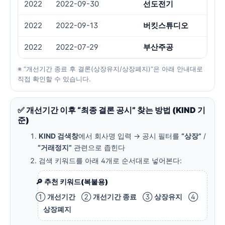
2022
2022-09-30
선도전기
횡
2022
2022-09-13
버킷스튜디오
횡
2022
2022-07-29
부산주공
횡
※ “개선기간 종료 후 결론(상장유지/상장폐지)”은 아래 안내대로
직접 확인할 수 있습니다.
✅ 개선기간 이후 “최종 결론 공시” 찾는 방법 (KIND 기
준)
KIND 검색창
에서 회사명 입력 → 공시 필터를
“상장”
/
“거래정지”
관련으로 좁힌다
검색 키워드를 아래 4개로 순서대로 넣어본다:
🔎 추천 키워드(복붙용)
①
개선기간
②
개선기간 종료
③
상장유지
④
상장폐지