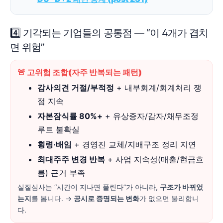
4️⃣ 기각되는 기업들의 공통점 — “이 4개가 겹치
면 위험”
🚨 고위험 조합(자주 반복되는 패턴)
감사의견 거절/부적정
+ 내부회계/회계처리 쟁
점 지속
자본잠식률 80%+
+ 유상증자/감자/채무조정
루트 불확실
횡령·배임
+ 경영진 교체/지배구조 정리 지연
최대주주 변경 반복
+ 사업 지속성(매출/현금흐
름) 근거 부족
실질심사는 “시간이 지나면 풀린다”가 아니라,
구조가 바뀌었
는지
를 봅니다. →
공시로 증명되는 변화
가 없으면 불리합니
다.