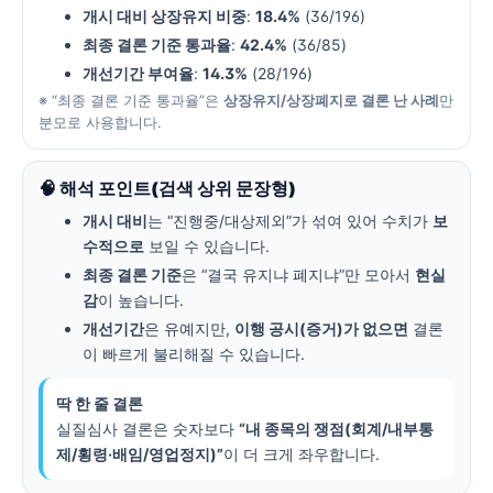
개시 대비 상장유지 비중
:
18.4%
(36/196)
최종 결론 기준 통과율
:
42.4%
(36/85)
개선기간 부여율
:
14.3%
(28/196)
※ “최종 결론 기준 통과율”은
상장유지/상장폐지로 결론 난 사례
만
분모로 사용합니다.
🧠 해석 포인트(검색 상위 문장형)
개시 대비
는 “진행중/대상제외”가 섞여 있어 수치가
보
수적으로
보일 수 있습니다.
최종 결론 기준
은 “결국 유지냐 폐지냐”만 모아서
현실
감
이 높습니다.
개선기간
은 유예지만,
이행 공시(증거)가 없으면
결론
이 빠르게 불리해질 수 있습니다.
딱 한 줄 결론
실질심사 결론은 숫자보다
“내 종목의 쟁점(회계/내부통
제/횡령·배임/영업정지)”
이 더 크게 좌우합니다.