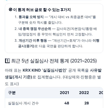
🧭 이 통계 허브 글로 할 수 있는 3가지
통과율 오해 방지
— “개시 대비 vs 최종결론 대비”를
구분해 숫자 착시를 줄입니다.
내 종목 쟁점 우선순위
— 감사의견/자본잠식/횡령·배
임/영업정지 중 무엇이 핵심인지 먼저 고정합니다.
개선기간 이후 행동
— “개선기간=호재”가 아니라
이행
공시(증거)
로 다음 국면을 판단하게 합니다.
1️⃣ 최근 5년 실질심사 전체 통계 (2021~2025)
아래 표는
KRX KIND ‘실질심사법인’
공개 목록을
사유발
생일(개시 기준)
로 집계했습니다.
(대상제외·진행중은 별
도 표시)
구분
2021
2022
202
실질심사 개시 건수
48
28
3