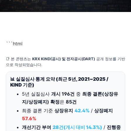
+ 개선기간 (2026)
```html
📑 본 콘텐츠는
KRX KIND(공시) 및 전자공시(DART)
공개 정보를 기반
으로 작성되었습니다.
📊 실질심사 통계 요약 (최근 5년, 2021~2025 /
KIND 기준)
5년 실질심사
개시 196건
중
최종 결론(상장유
지/상장폐지) 확정
은
85건
최종 결론 기준
상장유지
42.4%
/
상장폐지
57.6%
개선기간 부여
28건(개시 대비 14.3%)
/
진행중