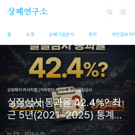
본문 바로가기
상폐연구소
홈
소개
상폐기업분석
문의
개인정보처
상장폐지 리서치랩 (거래정지·재상장 분석)/실질심사
실질심사 통과율 42.4%? 최
근 5년(2021~2025) 통계로
보는 상장유지·상장폐지 확률
by 굿백
2026. 2. 19.