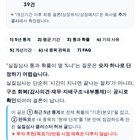
39건
※ “개선기간 이후 최종 결론(상장유지/상장폐지)”은 회사별
추가
공시
에서 확정됩니다.
1) 5년 통계
2) 평균 기간
3) 통과 확률
4) 기각 사유
5) 개선기간
6) 내 종목 판독표
7) FAQ
“실질심사 통과 확률이 몇 %냐”는 질문은
숫자 하나로 단
정하기 어렵습니다.
실질심사는 단순히 ‘시간이 지나면 끝나는 절차’가 아니라,
구조 회복(감사의견·재무·지배구조·내부통제)
이
공시로
확인
되어야 결론이 납니다.
이 글은
① 최근 5년 통계
로 전체 확률의 “기준(분모)”을 잡고,
② 판독표
로 내 종목의 “현재 단계”를 1분 만에 점검하도록 만
든
실질심사 클러스터 허브 글
입니다.
※ 투자 추천/목표가/반등 시점 예측은 다루지 않습니다.