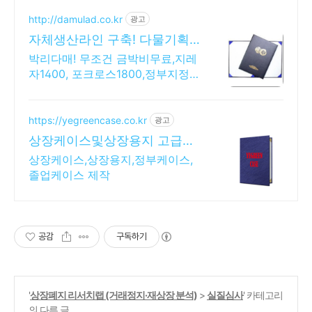
http://damulad.co.kr
광고
자체생산라인 구축! 다물기획
대형공장 정직한가격상장케이
박리다매! 무조건 금박비무료,지레
스
자1400, 포크로스1800,정부지정
한지상장용지
https://yegreencase.co.kr
광고
상장케이스및상장용지 고급스
러운 차별화된 디자인
상장케이스,상장용지,정부케이스,
졸업케이스 제작
공감
구독하기
'
상장폐지 리서치랩 (거래정지·재상장 분석)
>
실질심사
' 카테고리
의 다른 글