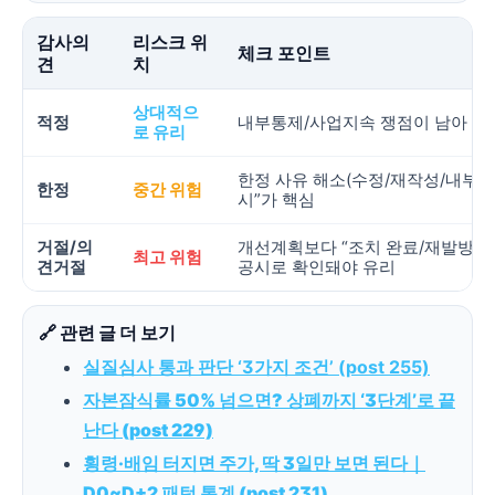
감사의
리스크 위
체크 포인트
견
치
상대적으
적정
내부통제/사업지속 쟁점이 남아 있
로 유리
한정 사유 해소(수정/재작성/내부회계
한정
중간 위험
시”가 핵심
거절/의
개선계획보다 “조치 완료/재발방지
최고 위험
견거절
공시로 확인돼야 유리
🔗 관련 글 더 보기
실질심사 통과 판단 ‘3가지 조건’ (post 255)
자본잠식률 50% 넘으면? 상폐까지 ‘3단계’로 끝
난다 (post 229)
횡령·배임 터지면 주가, 딱 3일만 보면 된다｜
D0~D+2 패턴 통계 (post 231)