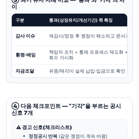
이
구분
통과(상장유지/개선기간) 쪽 특징
감사 이슈
재감사/정정 후 쟁점이 해소되고 문서가 일
책임자 조치 + 통제 프로세스 제도화 + 손실
횡령·배임
회수 가시화
자금조달
유증/매각이 실제 납입·입금으로 확인
④ 다음 체크포인트 — “기각”을 부르는 공시
신호 7개
⚠️ 경고 신호(체크리스트)
정정공시 반복
(같은 쟁점이 계속 바뀜)