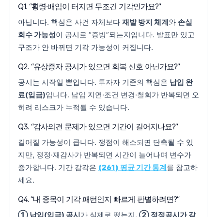
Q1. “횡령·배임이 터지면 무조건 기각인가요?”
아닙니다. 핵심은 사건 자체보다
재발 방지 체계
와
손실
회수 가능성
이 공시로 “증빙”되는지입니다. 발표만 있고
구조가 안 바뀌면 기각 가능성이 커집니다.
Q2. “유상증자 공시가 있으면 회복 신호 아닌가요?”
공시는 시작일 뿐입니다. 투자자 기준의 핵심은
납입 완
료(입금)
입니다. 납입 지연·조건 변경·철회가 반복되면 오
히려 리스크가 누적될 수 있습니다.
Q3. “감사의견 문제가 있으면 기간이 길어지나요?”
길어질 가능성이 큽니다. 쟁점이 해소되면 단축될 수 있
지만, 정정·재감사가 반복되면 시간이 늘어나며 변수가
증가합니다. 기간 감각은
(261) 평균 기간 통계
를 참고하
세요.
Q4. “내 종목이 기각 패턴인지 빠르게 판별하려면?”
① 납입(입금) 공시
가 실제로 떴는지,
② 정정공시가 같