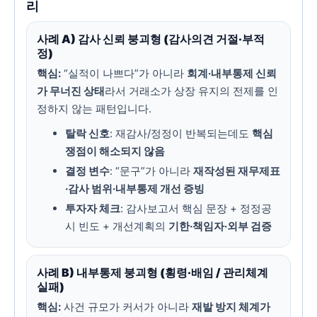
리
사례 A) 감사 신뢰 붕괴형 (감사의견 거절·부적
정)
핵심:
“실적이 나쁘다”가 아니라
회계·내부통제 신뢰
가 무너진 상태
라서 거래소가 상장 유지의 전제를 인
정하지 않는 패턴입니다.
탈락 신호
: 재감사/정정이 반복되는데도
핵심
쟁점이 해소되지 않음
결정 변수
: “문구”가 아니라
재작성된 재무제표
·감사 범위·내부통제 개선 증빙
투자자 체크
: 감사보고서 핵심 문장 + 정정공
시 빈도 + 개선계획의
기한·책임자·외부 검증
사례 B) 내부통제 붕괴형 (횡령·배임 / 관리체계
실패)
핵심:
사건 규모가 커서가 아니라
재발 방지 체계가