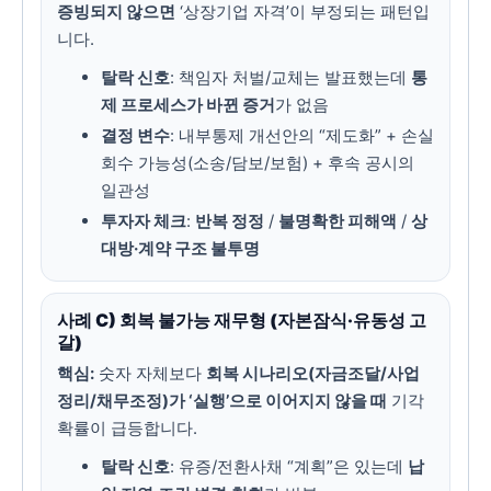
증빙되지 않으면
‘상장기업 자격’이 부정되는 패턴입
니다.
탈락 신호
: 책임자 처벌/교체는 발표했는데
통
제 프로세스가 바뀐 증거
가 없음
결정 변수
: 내부통제 개선안의 “제도화” + 손실
회수 가능성(소송/담보/보험) + 후속 공시의
일관성
투자자 체크
:
반복 정정
/
불명확한 피해액
/
상
대방·계약 구조 불투명
사례 C) 회복 불가능 재무형 (자본잠식·유동성 고
갈)
핵심:
숫자 자체보다
회복 시나리오(자금조달/사업
정리/채무조정)가 ‘실행’으로 이어지지 않을 때
기각
확률이 급등합니다.
탈락 신호
: 유증/전환사채 “계획”은 있는데
납