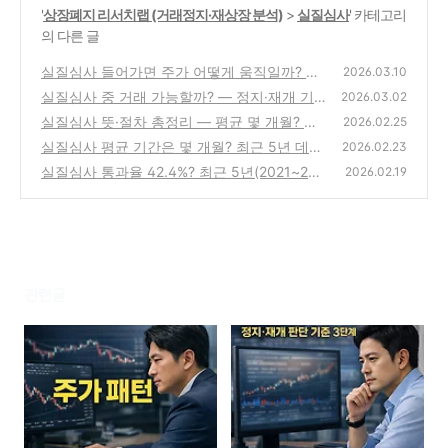
'
상장폐지 리서치랩 (거래정지·재상장 분석)
>
실질심사
' 카테고리
의 다른 글
실질심사 들어가면 주가 어떻게 움직일까? —
2026.03.10
거래정지 전·재개 후 패턴 총정리 (2026)
실질심사 중 거래 가능할까? — 정지·재개 기
(0)
2026.03.02
준 완전정리 (2026)
실질심사 뜻·절차 총정리 — 평균 몇 개월? 통
(0)
2026.02.25
과 확률 42.4%의 진짜 의미 (2026 최신)
실질심사 평균 기간은 몇 개월? 최근 5년 데이
(0)
2026.02.23
터로 본 ‘결정까지 걸린 시간’ (2026)
실질심사 통과율 42.4%? 최근 5년(2021~202
(0)
2026.02.19
5) 통계로 보는 상장유지·상장폐지 확률 + 개
선기간 (2026)
(0)
관련글