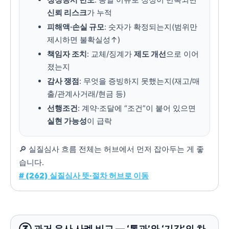
신뢰 리스크
가 누적
피해액·손실 규모
: 숫자가 확정되는지(범위만
제시하면 불확실성↑)
책임자 조치
: 교체/징계가
제도 개선
으로 이어
졌는지
감사 쟁점
: 무엇을 증빙하지 못했는지(재고/매
출/관계사거래/현금 등)
선행조건
: 계약·조달에 “조건”이 붙어 있으면
실현 가능성
이 급락
🔎 실질심사 흐름 전체는 허브에서 먼저 잡아두는 게 좋
습니다.
# (262) 실질심사 뜻·절차 허브로 이동
③ 과거 유사 사례 비교 — ‘통과’와 ‘기각’의 차