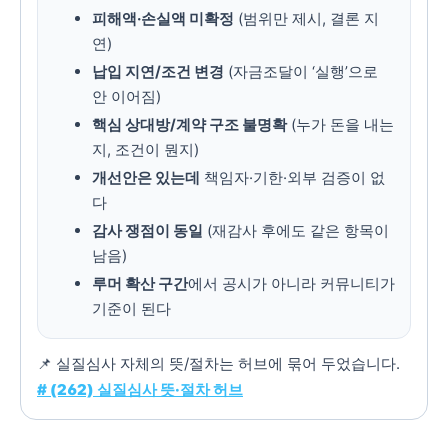
피해액·손실액 미확정
(범위만 제시, 결론 지
연)
납입 지연/조건 변경
(자금조달이 ‘실행’으로
안 이어짐)
핵심 상대방/계약 구조 불명확
(누가 돈을 내는
지, 조건이 뭔지)
개선안은 있는데
책임자·기한·외부 검증이 없
다
감사 쟁점이 동일
(재감사 후에도 같은 항목이
남음)
루머 확산 구간
에서 공시가 아니라 커뮤니티가
기준이 된다
📌 실질심사 자체의 뜻/절차는 허브에 묶어 두었습니다.
# (262) 실질심사 뜻·절차 허브