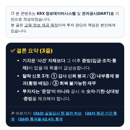
📑 본 콘텐츠는
KRX 정보데이터시스템
및
전자공시(DART)
를 기
반으로 작성되었습니다.
본 글은
교육·정보 제공 목적
이며 투자 판단의 책임은 본인에게
있습니다.
✅ 결론 요약 (3줄)
기각은 ‘사건’ 자체보다
그 이후
증빙(입금·조치·통
제)
이 없을 때 확률이 급상승합니다.
탈락 신호 3개
:
① 감사 신뢰 붕괴
/
② 내부통제 붕
괴(횡령·배임)
/
③ 회복 불가능한 재무
투자자는 ‘문장’이 아니라
공시 속
숫자·기한·상대방
·증빙
을 체크해야 합니다.
🔎 바로가기:
(262) 실질심사 뜻·절차 허브
·
(261) 평균 기간 통
계
·
(260) 통과율 42.4% 통계