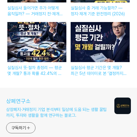
실질심사 들어가면 주가 어떻게
실질심사 중 거래 가능할까? —
움직일까? — 거래정지 전·재개
정지·재개 기준 완전정리 (2026)
후 패턴 총정리 (2026)
실질심사 뜻·절차 총정리 — 평균
실질심사 평균 기간은 몇 개월?
몇 개월? 통과 확률 42.4%의 진
최근 5년 데이터로 본 ‘결정까지
짜 의미 (2026 최신)
걸린 시간’ (2026)
상폐연구소
상장폐지·거래정지 기업 분석부터 일상에 도움 되는 생활 꿀팁
까지, 투자와 생활을 함께 연구하는 블로그.
구독하기