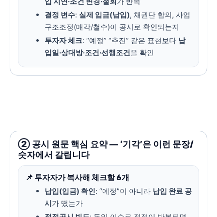
입 지연·조건 변경·철회
가 반복
결정 변수
:
실제 입금(납입)
, 채권단 합의, 사업
구조조정(매각/철수)이 공시로 확인되는지
투자자 체크
: “예정” “추진” 같은 표현보다
납
입일·상대방·조건·선행조건
을 확인
② 공시 원문 핵심 요약 — ‘기각’은 이런 문장/
숫자에서 갈립니다
📌 투자자가 복사해 체크할 6개
납입(입금) 확인
: “예정”이 아니라
납입 완료 공
시
가 떴는가
정정공시 빈도
: 동일 이슈로 정정이 반복되면