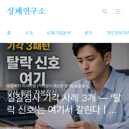
본문 바로가기
상폐연구소
홈
소개
상폐기업분석
문의
개인정보처
상장폐지 리서치랩 (거래정지·재상장 분석)/실질심사
실질심사 기각 사례 3개 — ‘탈
락 신호’는 여기서 갈린다 | 감
사·횡령·자본잠식 (2026)
by 굿백
2026. 3. 6.