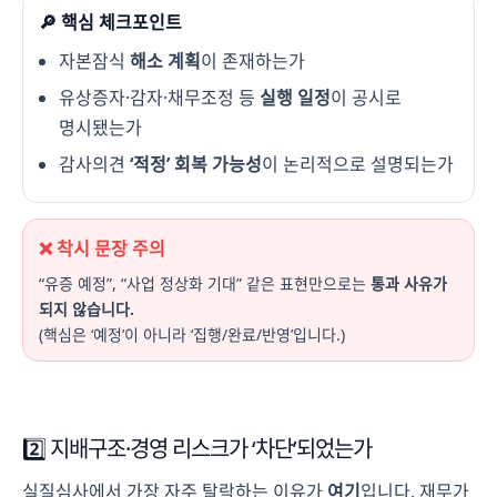
🔎 핵심 체크포인트
자본잠식
해소 계획
이 존재하는가
유상증자·감자·채무조정 등
실행 일정
이 공시로
명시됐는가
감사의견
‘적정’ 회복 가능성
이 논리적으로 설명되는가
❌ 착시 문장 주의
“유증 예정”, “사업 정상화 기대” 같은 표현만으로는
통과 사유가
되지 않습니다.
(핵심은 ‘예정’이 아니라 ‘집행/완료/반영’입니다.)
2️⃣ 지배구조·경영 리스크가 ‘차단’되었는가
실질심사에서 가장 자주 탈락하는 이유가
여기
입니다. 재무가