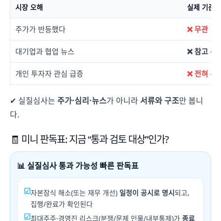
시장 오해
실제 기준
주가가 반등했다
❌ 무관
대기업과 협업 뉴스
❌ 참고 수
개인 투자자 관심 급증
❌ 전혀 무
✔ 실질심사는
주가·심리·뉴스
가 아니라
서류와 구조
만 봅니
다.
🧾 미니 판독표: 지금 “통과 검토 대상”인가?
📊 실질심사 통과 가능성 빠른 판독표
☑
자본잠식 해소(또는 재무 개선)
일정이 공시로 명시
되고,
집행/완료가 확인된다
☑
최대주주·경영진 리스크(분쟁/문제 인물/내부통제)가
종료