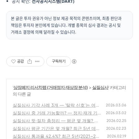
공시 확인:
전자공시시스템(DART)
본 글은 투자 권유가 아닌 정보 제공 목적의 콘텐츠이며, 최종 판단과
책임은 투자자 본인에게 있습니다. 개별 종목의 심사 결과는 공시 및
거래소 결정에 의해 달라질 수 있습니다.
공감
구독하기
'
상장폐지 리서치랩 (거래정지·재상장 분석)
>
실질심사
' 카테고리
의 다른 글
실질심사 기각 사례 3개 — ‘탈락 신호’는 여기
2026.03.06
서 갈린다 | 감사·횡령·자본잠식 (2026)
실질심사 중 거래 가능할까? — 정지·재개 기
(0)
2026.03.02
준 완전정리 (2026)
실질심사 뜻·절차 총정리 — 평균 몇 개월? 통
(0)
2026.02.25
과 확률 42.4%의 진짜 의미 (2026 최신)
실질심사 평균 기간은 몇 개월? 최근 5년 데이
(0)
2026.02.23
터로 본 ‘결정까지 걸린 시간’ (2026)
실질심사 통과율 42.4%? 최근 5년(2021~202
(0)
2026.02.19