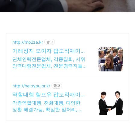
http://mo2za.kr
광고
거래정지 모이자 압도적재이용
전문적인 경력자들로 진행
단체인력전문업체, 각종집회, 시위
인력대행전문업체, 전문경력자들
로 착오없이 진행 전문경력자들을
신속하고 정확하게 배치, 단체역할
대행은 모이자를 기억해주세요.
http://helpyou.or.kr
광고
역할대행 헬프유 압도적재이용
다양하고 어려운 상황해결가능
각종역할대행, 전화대행, 다양한
상황 해결가능, 확실한 일처리,
100%비밀보장 사람의 도움이 필
요할 때는 헬프유를 기억하세요.
어떤 상황이던 해결이 가능합니다.