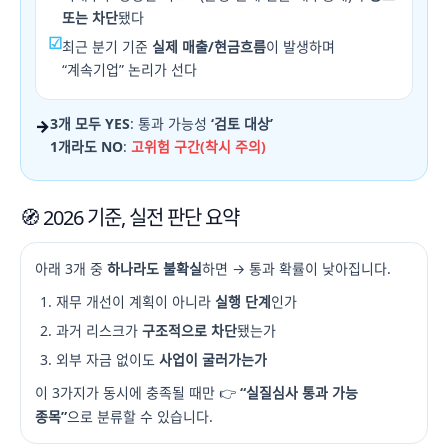
또는 차단
됐다
☑
최근 분기 기준
실제 매출/현금흐름
이 발생하며
“계속기업” 논리가 선다
3개 모두 YES
: 통과 가능성
‘검토 대상’
→
1개라도 NO
:
고위험 구간(착시 주의)
🧭 2026 기준, 실전 판단 요약
아래 3개 중
하나라도 불확실
하면 → 통과 확률이 낮아집니다.
재무 개선이 계획이 아니라
실행 단계
인가
과거 리스크가
구조적으로 차단
됐는가
외부 자금 없이도
사업이 굴러가는가
이 3가지가 동시에 충족될 때만 👉
“실질심사 통과 가능
종목”
으로 분류할 수 있습니다.