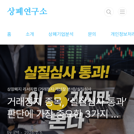
본문 바로가기
상폐연구소
홈
소개
상폐기업분석
문의
개인정보처
상장폐지 리서치랩 (거래정지·재상장 분석)/실질심사
거래정지 종목, ‘실질심사 통과’
판단에 가장 중요한 3가지 조
건 (2026 기준)
by 굿백
2026. 2. 5.