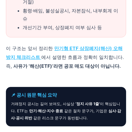
거절)
횡령·배임, 불성실공시, 자본잠식, 내부회계 이
슈
개선기간 부여, 상장폐지 여부 심사 등
이 구조는 앞서 정리한
만기형 ETF 상장폐지(해산) 오해
방지 체크리스트
에서 설명한 흐름과 정확히 일치합니다.
즉,
사유가 ‘해산(ETF)’라면 공포 매도 대상이 아닙니다.
📌 공시 원문 핵심 요약
거래정지 공시는 길어 보여도, 사실상
‘정지 사유 1줄’
이 핵심입니
다. ETF는
만기·해산·지수 종료
같은 절차 문구가, 기업은
심사·감
사·공시 위반
같은 리스크 문구가 동반됩니다.