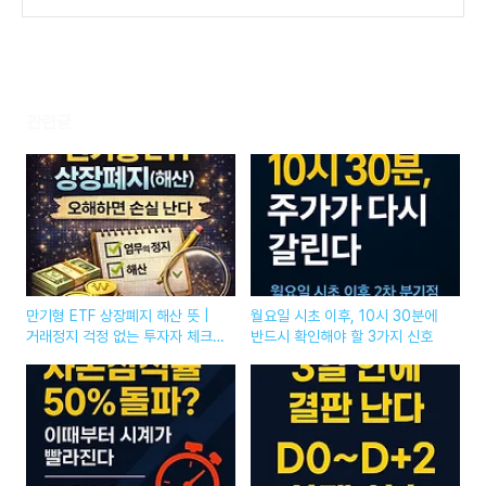
D0~D+2 패턴 통계
(0)
관련글
만기형 ETF 상장폐지 해산 뜻 |
월요일 시초 이후, 10시 30분에
거래정지 걱정 없는 투자자 체크
반드시 확인해야 할 3가지 신호
리스트