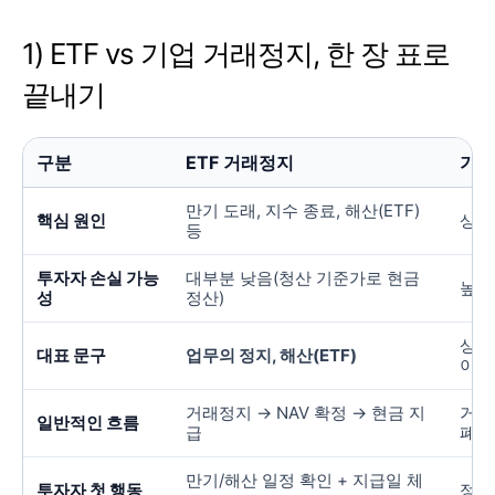
1) ETF vs 기업 거래정지, 한 장 표로
끝내기
구분
ETF 거래정지
기업
만기 도래, 지수 종료, 해산(ETF)
핵심 원인
상장
등
투자자 손실 가능
대부분 낮음(청산 기준가로 현금
높을
성
정산)
상장
대표 문구
업무의 정지, 해산(ETF)
이행
거래정지 → NAV 확정 → 현금 지
거래
일반적인 흐름
급
폐
만기/해산 일정 확인 + 지급일 체
투자자 첫 행동
정지