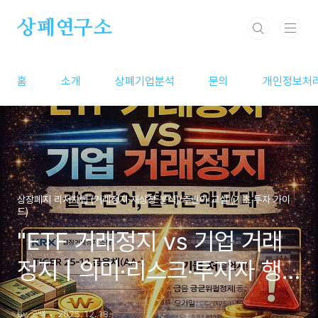
본문 바로가기
상폐연구소
홈
소개
상폐기업분석
문의
개인정보처
상장폐지 리서치랩 (거래정지·재상장 분석)/주린이 교실 (기초 투자 가이
드)
"ETF 거래정지 vs 기업 거래
정지 | 의미·리스크·투자자 행
동 체크리스트"
by 굿백
2025. 12. 18.