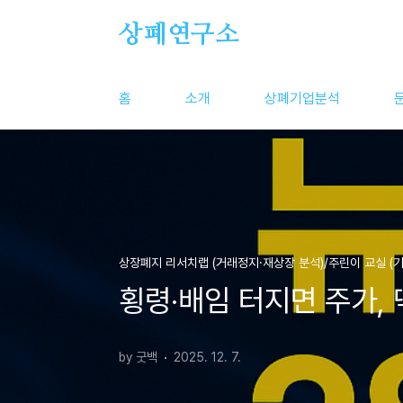
본문 바로가기
상폐연구소
홈
소개
상폐기업분석
상장폐지 리서치랩 (거래정지·재상장 분석)/주린이 교실 (기
횡령·배임 터지면 주가, 
by 굿백
2025. 12. 7.