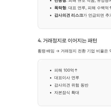
반등형
: 피해 규모 작음, 유상증
폭락형
: 대표 연루, 피해 수백억
감사의견 리스크
가 언급되면 추
4. 거래정지로 이어지는 패턴
횡령·배임 → 거래정지 전환 기업 비율은 약
피해 100억↑
대표이사 연루
감사의견 위험 동반
자본잠식 확대