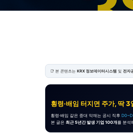
📑 본 콘텐츠는
KRX 정보데이터시스템
및
전자공
횡령·배임 터지면 주가, 딱 
횡령·배임 같은 중대 악재는 공시 직후
D0~
본 글은
최근 5년간 발생 기업 100개
를 분석