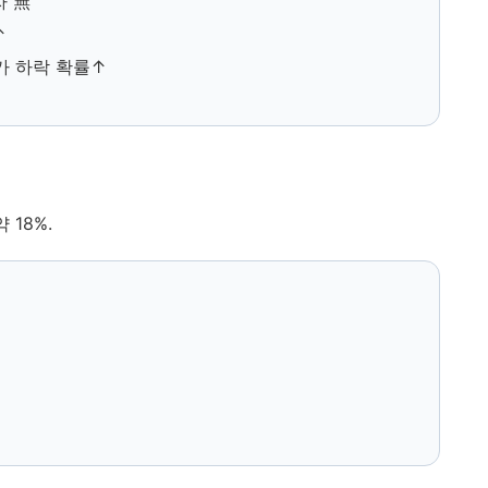
자 無
↑
가 하락 확률↑
 18%.