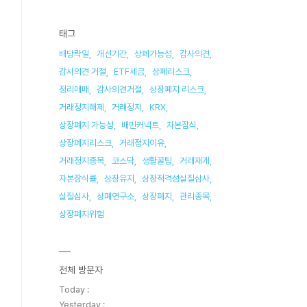
태그
배당락일
개선기간
상폐가능성
감사의견
감사의견 거절
ETF세금
상폐리스크
정리매매
감사의견거절
상장폐지 리스크
거래정지해제
거래정지
KRX
상장폐지 가능성
배민커넥트
자본잠식
상장폐지리스크
거래정지이유
거래정지종목
코스닥
생활꿀팁
거래재개
자본잠식률
상장유지
상장적격성실질심사
실질심사
상폐연구소
상장폐지
관리종목
상장폐지위험
전체 방문자
Today :
Yesterday :