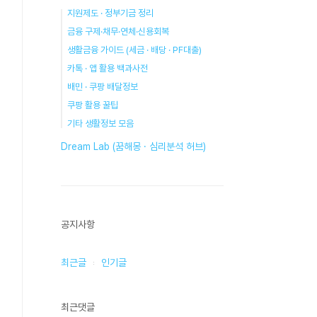
지원제도 · 정부기금 정리
금융 구제·채무·연체·신용회복
생활금융 가이드 (세금 · 배당 · PF대출)
카톡 · 앱 활용 백과사전
배민 · 쿠팡 배달정보
쿠팡 활용 꿀팁
기타 생활정보 모음
Dream Lab (꿈해몽 · 심리분석 허브)
공지사항
최근글
인기글
최근댓글