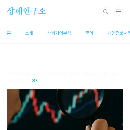
본문 바로가기
상폐연구소
홈
소개
상폐기업분석
문의
개인정보처
상장폐지 리서치랩 (거래정지·재상장 분석)/주린이 교실 (기초
투자 가이드)
37