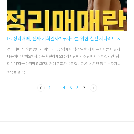
📉 정리매매, 진짜 기회일까? 투자자를 위한 실전 시나리오 & 행동 가이드
정리매매, 단순한 용어가 아닙니다. 상장폐지 직전 탈출 기회, 투자자는 어떻게
대응해야 할까요? 지금 꼭 확인하세요!주식시장에서 상장폐지가 확정되면 ‘정
리매매’라는 마지막 5일간의 거래 기회가 주어집니다.이 시기엔 많은 투자자들
이 "혹시 반등하지 않을까?", "언제 팔아야 하지?" 하며 혼란에 빠지죠.오늘은
2025. 5. 12.
단순한 정의가 아니라,실제로 손실을 줄이기 위해 투자자가 어떻게 행동해야
하는지시나리오별 전략과 데이터 기반으로 정리해드립니다.✅ 정리매매란? 간
1
···
4
5
6
7
단 정의부터 정리정리매매란, 상장폐지가 확정된 주식이 마지막으로 거래되는
5영업일입니다.이 기간이 지나면 해당 주식은 증권계좌에서 사라지고 완전히
퇴출됩니다.2025년 기준 거래소 규정: 상장폐지 확정일 + 다음 영업일부터 5
일간가격제한폭 없음: 하루 -60..