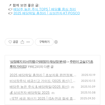
📌 함께 보면 좋은 글:
👉
배당주 높은 주식 TOP5 | 배당률 중심 정리
👉
2025 배당락일 총정리 | 삼성전자·KT·POSCO
공감
구독하기
'
상장폐지 리서치랩 (거래정지·재상장 분석)
>
주린이 교실 (기초
투자 가이드)
' 카테고리의 다른 글
2025 배당락일 총정리 | 초보자용 완전정복 +
2025.10.19
ETF 배당 캘린더 + 세금 계산기
비상장주식 세금신고 가이드 (2025 최신) | K-
(0)
2025.10.13
OTC·장외거래 양도세 계산·신고방법 완전정
배당주 높은 주식 & 배당락일(2025 최신)
2025.10.09
(0)
복
(0)
💰 삼성전자 배당락일 2025
2025.10.08
(0)
✅ETF 세금 계산기 2025 | ISA·연금 절세 효과
2025.09.30
확인하기
(0)