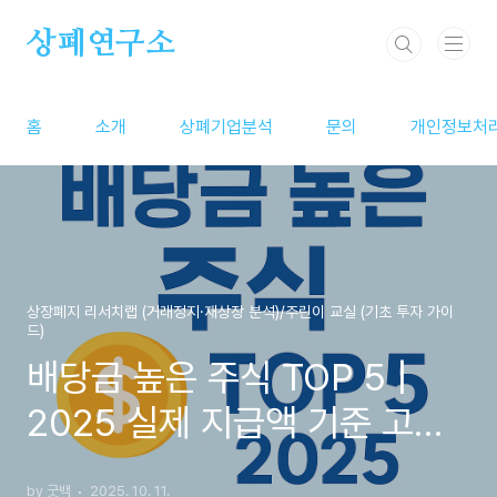
본문 바로가기
상폐연구소
홈
소개
상폐기업분석
문의
개인정보처
상장폐지 리서치랩 (거래정지·재상장 분석)/주린이 교실 (기초 투자 가이
드)
배당금 높은 주식 TOP 5 |
2025 실제 지급액 기준 고배
당 종목 순위
by 굿백
2025. 10. 11.